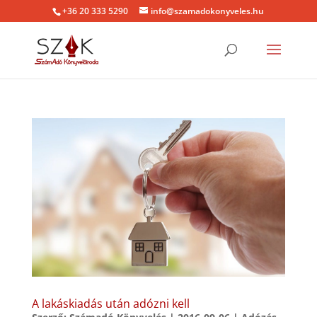
+36 20 333 5290
info@szamadokonyveles.hu
A lakáskiadás után adózni kell