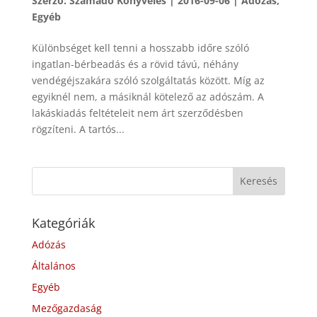
Szerző:
Számadó Könyvelés
|
2016-09-06
|
Adózás
,
Egyéb
Különbséget kell tenni a hosszabb időre szóló
ingatlan-bérbeadás és a rövid távú, néhány
vendégéjszakára szóló szolgáltatás között. Míg az
egyiknél nem, a másiknál kötelező az adószám. A
lakáskiadás feltételeit nem árt szerződésben
rögzíteni. A tartós...
Kategóriák
Adózás
Általános
Egyéb
Mezőgazdaság