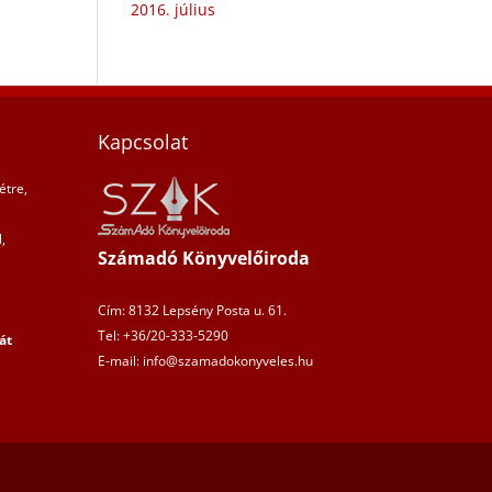
2016. július
Kapcsolat
étre,
,
Számadó Könyvelőiroda
Cím: 8132 Lepsény Posta u. 61.
Tel: +36/20-333-5290
át
E-mail: info@szamadokonyveles.hu