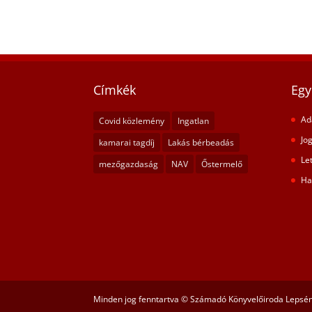
Címkék
Egy
Ad
Covid közlemény
Ingatlan
Jog
kamarai tagdíj
Lakás bérbeadás
Le
mezőgazdaság
NAV
Őstermelő
Ha
Minden jog fenntartva © Számadó Könyvelőiroda Lepsé