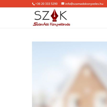
+36 20 333 5290
info@szamadokonyveles.hu