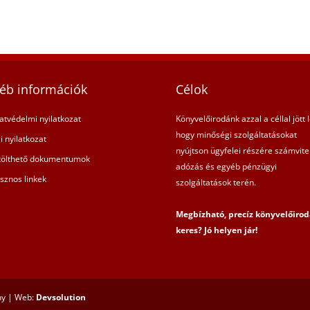
éb információk
Célok
atvédelmi nyilatkozat
Könyvelőirodánk azzal a céllal jött l
hogy minőségi szolgáltatásokat
i nyilatkozat
nyújtson ügyfelei részére számvitel
tölthető dokumentumok
adózás és egyéb pénzügyi
sznos linkek
szolgáltatások terén.
Megbízható, precíz könyvelőirod
keres? Jó helyen jár!
ny | Web:
Devsolution