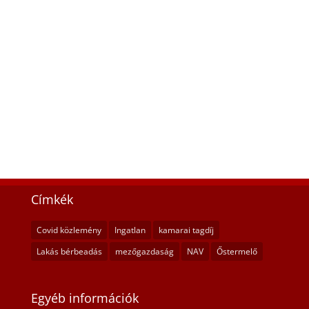
Címkék
Covid közlemény
Ingatlan
kamarai tagdíj
Lakás bérbeadás
mezőgazdaság
NAV
Őstermelő
Egyéb információk