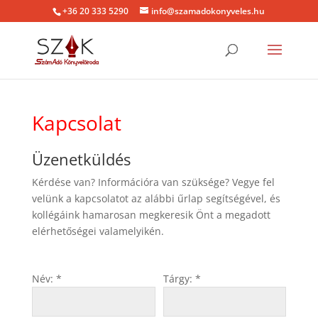
+36 20 333 5290
info@szamadokonyveles.hu
Kapcsolat
Üzenetküldés
Kérdése van? Információra van szüksége? Vegye fel
velünk a kapcsolatot az alábbi űrlap segítségével, és
kollégáink hamarosan megkeresik Önt a megadott
elérhetőségei valamelyikén.
Név: *
Tárgy: *